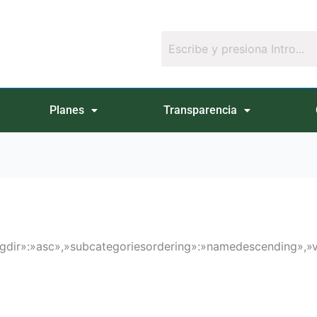
Planes
Transparencia
ingdir»:»asc»,»subcategoriesordering»:»namedescending»,»vi