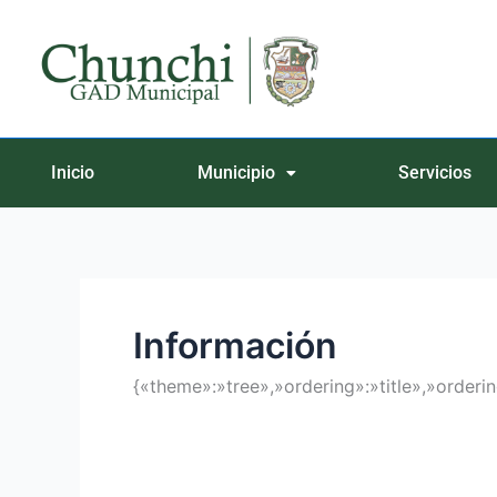
Ir
Buscar
al
por:
contenido
Inicio
Municipio
Servicios
Información
{«theme»:»tree»,»ordering»:»title»,»order