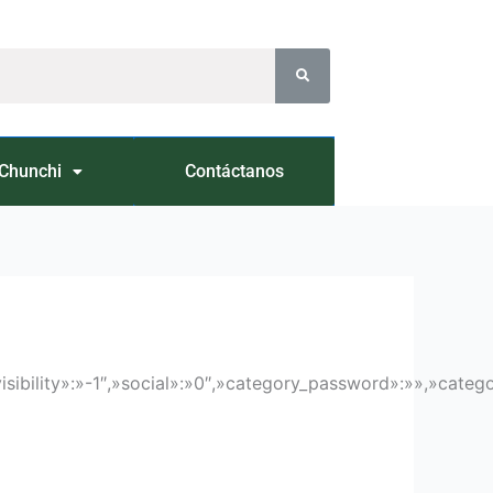
Chunchi
Contáctanos
sibility»:»-1″,»social»:»0″,»category_password»:»»,»categ