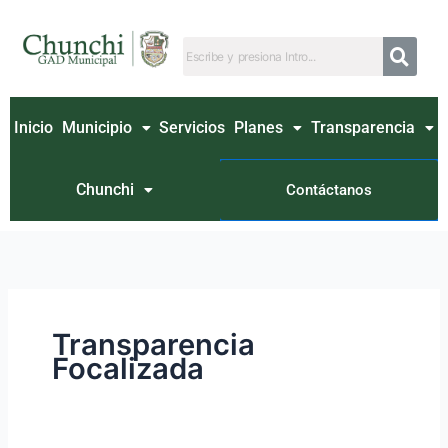
Ir
Buscar
al
por:
contenido
Inicio
Municipio
Servicios
Planes
Transparencia
Chunchi
Contáctanos
Transparencia
Focalizada