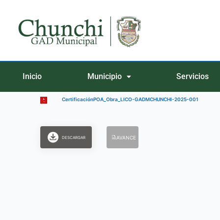
Ir
al
contenido
Inicio
Municipio
Servicios
CertificaciónPOA_Obra_LICO-GADMCHUNCHI-2025-001
AVANCE
DESCARGAR