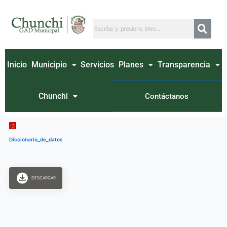
Ir
al
contenido
Inicio
Municipio
Servicios
Planes
Transparencia
Chunchi
Contáctanos
Diccionario_de_datos
DESCARGAR