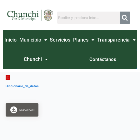
Ir
al
contenido
Inicio
Municipio
Servicios
Planes
Transparencia
Chunchi
Contáctanos
Diccionario_de_datos
DESCARGAR