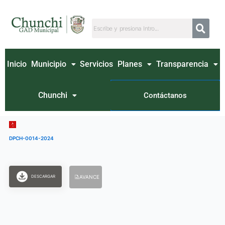
Ir
al
contenido
Inicio
Municipio
Servicios
Planes
Transparencia
Chunchi
Contáctanos
DPCH-0014-2024
DESCARGAR
AVANCE