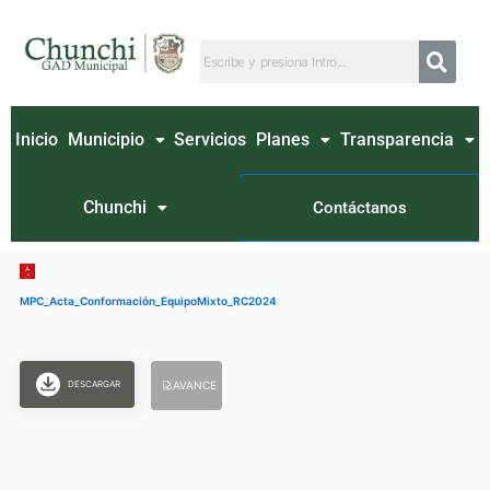
Ir
al
contenido
Inicio
Municipio
Servicios
Planes
Transparencia
Chunchi
Contáctanos
MPC_Acta_Conformación_EquipoMixto_RC2024
DESCARGAR
AVANCE