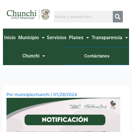
Ir
al
contenido
Inicio
Municipio
Servicios
Planes
Transparencia
Chunchi
Contáctanos
Por
municipiochunchi
/
01/29/2024