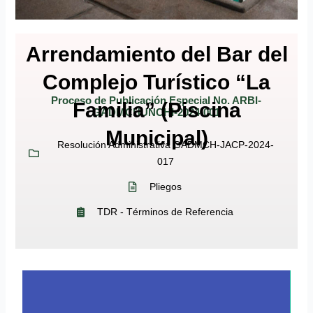
Arrendamiento del Bar del
Complejo Turístico “La
Proceso de Publicación Especial No. ARBI-
Familia” (Piscina
GADMCHUNCHI-2024-001
Municipal)
Resolución Administrativa GADMCH-JACP-2024-
017
Pliegos
TDR - Términos de Referencia