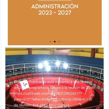
Compras Publicas le está invitando a una reunión
de Zoom programada. Únase a la reunión de Zoom
https://us05web.zoom.us/j/82129624517?
pwd=5CtT7aRdc4hIRpSb5JzWun3U2B8Bvb.1 ID
de reunión: 821 2962 4517 Código