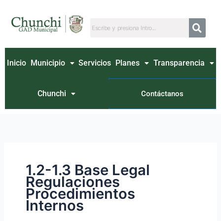
Ir
Buscar
al
por:
contenido
Inicio
Municipio
Servicios
Planes
Transparencia
Chunchi
Contáctanos
1.2-1.3 Base Legal
Regulaciones
Procedimientos
Internos