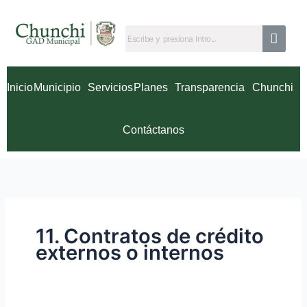
Ir
Buscar
al
por:
contenido
Inicio
Municipio
Servicios
Planes
Transparencia
Chunchi
Contáctanos
11. Contratos de crédito
externos o internos