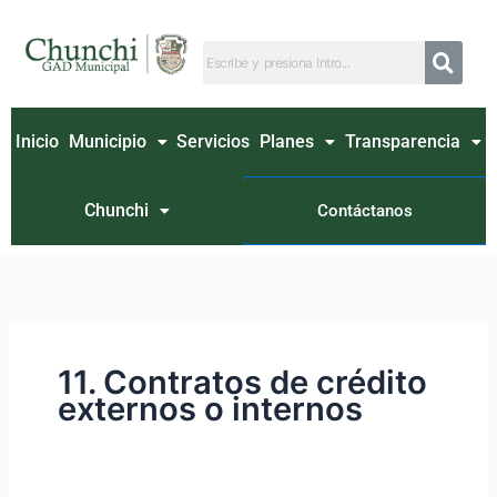
Ir
Buscar
al
por:
contenido
Inicio
Municipio
Servicios
Planes
Transparencia
Chunchi
Contáctanos
11. Contratos de crédito
externos o internos