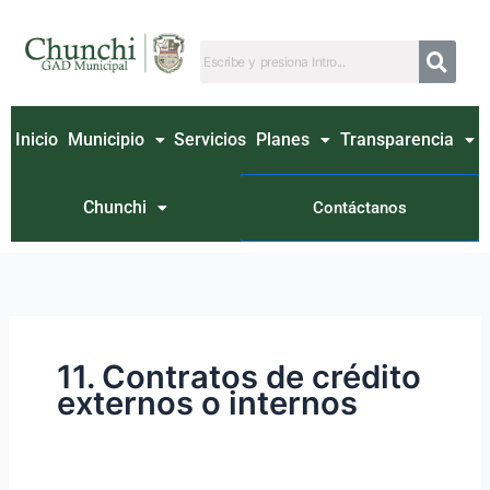
Ir
Buscar
al
por:
contenido
Inicio
Municipio
Servicios
Planes
Transparencia
Chunchi
Contáctanos
11. Contratos de crédito
externos o internos