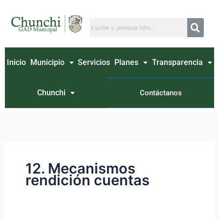
Ir
Buscar
al
por:
contenido
Inicio
Municipio
Servicios
Planes
Transparencia
Chunchi
Contáctanos
12. Mecanismos
rendición cuentas