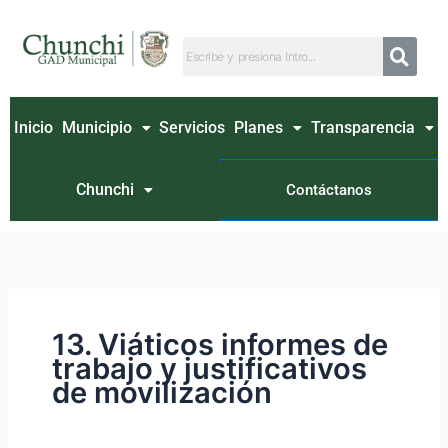
Ir
Buscar
al
por:
contenido
Inicio
Municipio
Servicios
Planes
Transparencia
Chunchi
Contáctanos
13. Viáticos informes de
trabajo y justificativos
de movilización