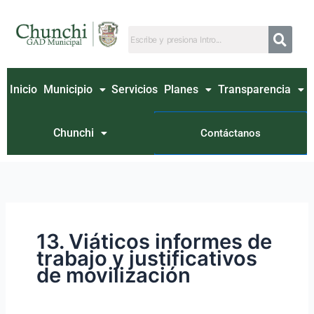
Ir
Buscar
al
por:
contenido
Inicio
Municipio
Servicios
Planes
Transparencia
Chunchi
Contáctanos
13. Viáticos informes de
trabajo y justificativos
de movilización