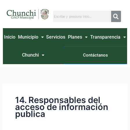
Ir
Buscar
al
por:
contenido
Inicio
Municipio
Servicios
Planes
Transparencia
Chunchi
Contáctanos
14. Responsables del
acceso de información
publica