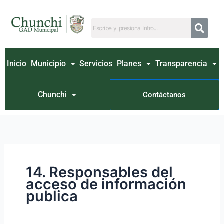
Ir
Buscar
al
por:
contenido
Inicio
Municipio
Servicios
Planes
Transparencia
Chunchi
Contáctanos
14. Responsables del
acceso de información
publica