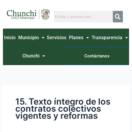
Ir
Buscar
al
por:
contenido
Inicio
Municipio
Servicios
Planes
Transparencia
Chunchi
Contáctanos
15. Texto íntegro de los
contratos colectivos
vigentes y reformas