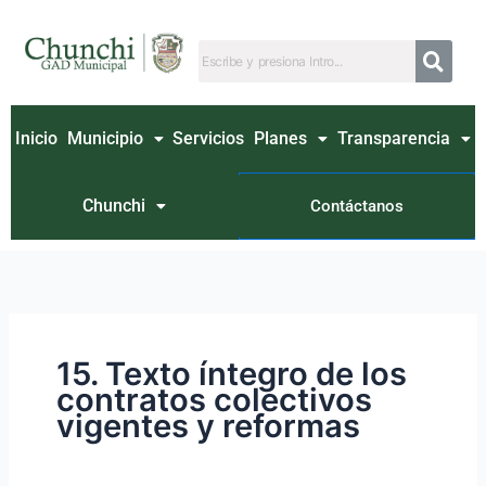
Ir
Buscar
al
por:
contenido
Inicio
Municipio
Servicios
Planes
Transparencia
Chunchi
Contáctanos
15. Texto íntegro de los
contratos colectivos
vigentes y reformas