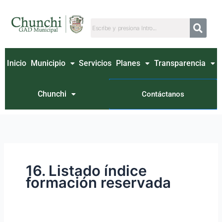
Ir
Buscar
al
por:
contenido
Inicio
Municipio
Servicios
Planes
Transparencia
Chunchi
Contáctanos
16. Listado índice
formación reservada