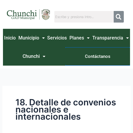
Ir
Buscar
al
por:
contenido
Inicio
Municipio
Servicios
Planes
Transparencia
Chunchi
Contáctanos
18. Detalle de convenios
nacionales e
internacionales