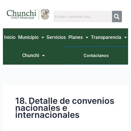
Ir
Buscar
al
por:
contenido
Inicio
Municipio
Servicios
Planes
Transparencia
Chunchi
Contáctanos
18. Detalle de convenios
nacionales e
internacionales