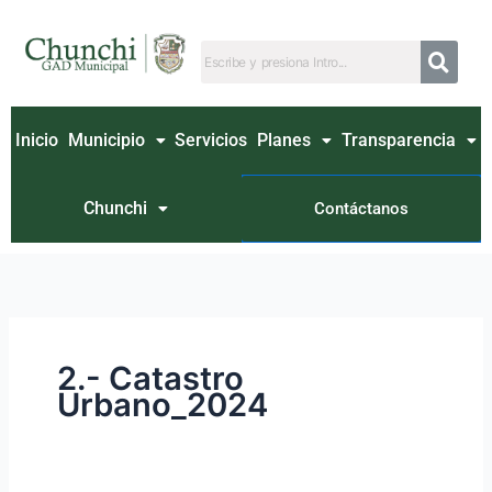
Ir
Buscar
al
por:
contenido
Inicio
Municipio
Servicios
Planes
Transparencia
Chunchi
Contáctanos
2.- Catastro
Urbano_2024