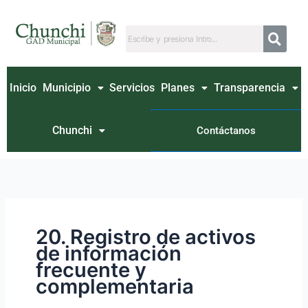
Ir
Buscar
al
por:
contenido
Inicio
Municipio
Servicios
Planes
Transparencia
Chunchi
Contáctanos
20. Registro de activos
de información
frecuente y
complementaria