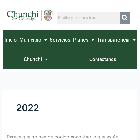
Ir
Buscar
al
por:
contenido
Inicio
Municipio
Servicios
Planes
Transparencia
Chunchi
Contáctanos
2022
Parece que no hemos podido encontrar lo que estás