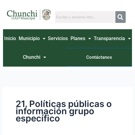
Ir
Buscar
al
por:
contenido
Inicio
Municipio
Servicios
Planes
Transparencia
Chunchi
Contáctanos
21. Políticas públicas o
información grupo
específico