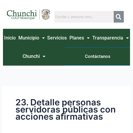
Ir
Buscar
al
por:
contenido
Inicio
Municipio
Servicios
Planes
Transparencia
Chunchi
Contáctanos
23. Detalle personas
servidoras públicas con
acciones afirmativas