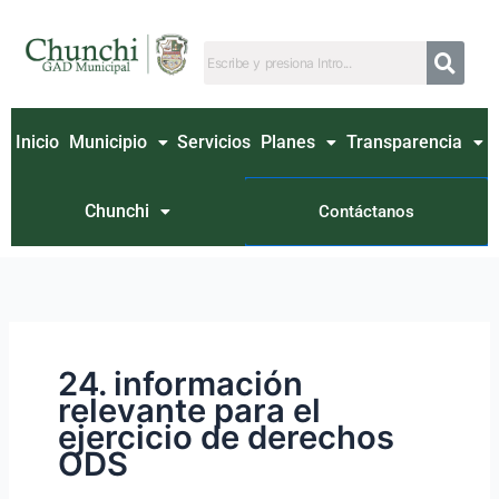
Ir
Buscar
al
por:
contenido
Inicio
Municipio
Servicios
Planes
Transparencia
Chunchi
Contáctanos
24. información
relevante para el
ejercicio de derechos
ODS