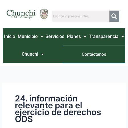
Ir
Buscar
al
por:
contenido
Inicio
Municipio
Servicios
Planes
Transparencia
Chunchi
Contáctanos
24. información
relevante para el
ejercicio de derechos
ODS