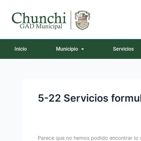
Ir
Buscar
al
por:
contenido
Inicio
Municipio
Servicios
5-22 Servicios formu
Parece que no hemos podido encontrar lo 