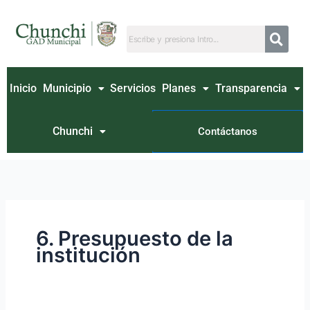
Ir
Buscar
al
por:
contenido
Inicio
Municipio
Servicios
Planes
Transparencia
Chunchi
Contáctanos
6. Presupuesto de la
institución