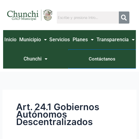
Ir
Buscar
al
por:
contenido
Inicio
Municipio
Servicios
Planes
Transparencia
Chunchi
Contáctanos
Art. 24.1 Gobiernos
Autónomos
Descentralizados