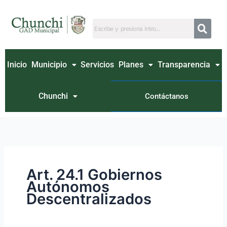
Ir
Buscar
al
por:
contenido
Inicio
Municipio
Servicios
Planes
Transparencia
Chunchi
Contáctanos
Art. 24.1 Gobiernos
Autónomos
Descentralizados