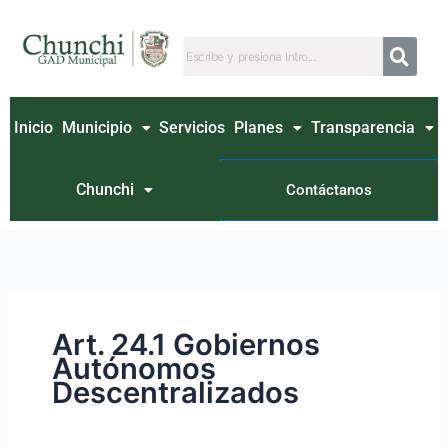
Ir
Buscar
al
por:
contenido
Inicio
Municipio
Servicios
Planes
Transparencia
Chunchi
Contáctanos
Art. 24.1 Gobiernos
Autónomos
Descentralizados