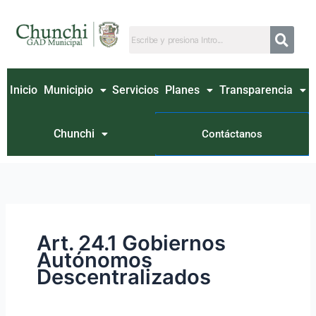
Ir
Buscar
al
por:
contenido
Inicio
Municipio
Servicios
Planes
Transparencia
Chunchi
Contáctanos
Art. 24.1 Gobiernos
Autónomos
Descentralizados