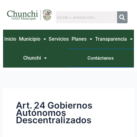
Ir
Buscar
al
por:
contenido
Inicio
Municipio
Servicios
Planes
Transparencia
Chunchi
Contáctanos
Art. 24 Gobiernos
Autónomos
Descentralizados