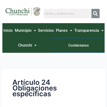
Ir
Buscar
al
por:
contenido
Inicio
Municipio
Servicios
Planes
Transparencia
Chunchi
Contáctanos
Artículo 24
Obligaciones
específicas