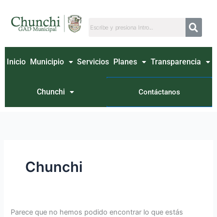
Ir
Buscar
al
por:
contenido
Inicio
Municipio
Servicios
Planes
Transparencia
Chunchi
Contáctanos
Chunchi
Parece que no hemos podido encontrar lo que estás