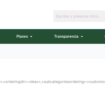
Planes
Transparencia
»,»orderingdir»:»desc»,»subcategoriesordering»:»customord