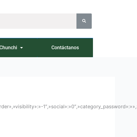
Chunchi
Contáctanos
er»,»visibility»:»-1″,»social»:»0″,»category_password»:»»