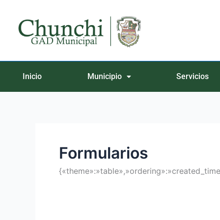
Ir
Buscar
al
por:
contenido
Inicio
Municipio
Servicios
Formularios
{«theme»:»table»,»ordering»:»created_time