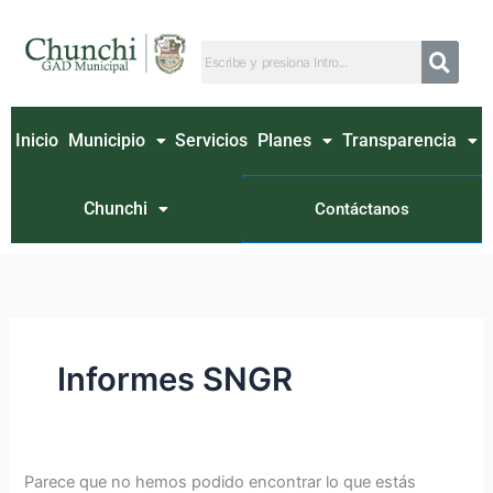
Ir
Buscar
al
por:
contenido
Inicio
Municipio
Servicios
Planes
Transparencia
Chunchi
Contáctanos
Informes SNGR
Parece que no hemos podido encontrar lo que estás