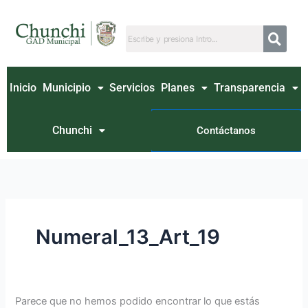
Ir
Buscar
al
por:
contenido
Inicio
Municipio
Servicios
Planes
Transparencia
Chunchi
Contáctanos
Numeral_13_Art_19
Parece que no hemos podido encontrar lo que estás