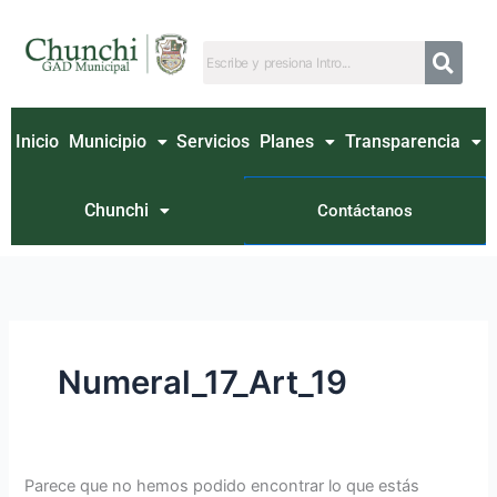
Ir
Buscar
al
por:
contenido
Inicio
Municipio
Servicios
Planes
Transparencia
Chunchi
Contáctanos
Numeral_17_Art_19
Parece que no hemos podido encontrar lo que estás