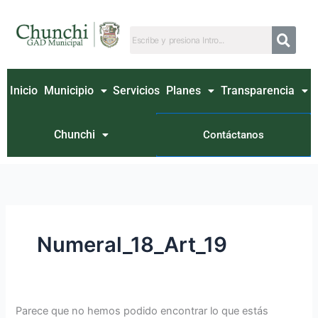
Ir
Buscar
al
por:
contenido
Inicio
Municipio
Servicios
Planes
Transparencia
Chunchi
Contáctanos
Numeral_18_Art_19
Parece que no hemos podido encontrar lo que estás