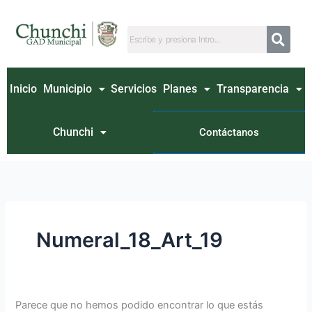
Ir
Buscar
al
por:
contenido
Inicio
Municipio
Servicios
Planes
Transparencia
Chunchi
Contáctanos
Numeral_18_Art_19
Parece que no hemos podido encontrar lo que estás