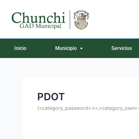
Ir
Buscar
al
por:
contenido
Inicio
Municipio
Servicios
PDOT
{«category_password»:»»,»category_own»: