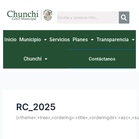
Ir
Buscar
al
por:
contenido
Inicio
Municipio
Servicios
Planes
Transparencia
Chunchi
Contáctanos
RC_2025
{«theme»:»tree»,»ordering»:»title»,»orderingdir»:»asc»,»