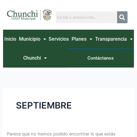
Ir
Buscar
al
por:
contenido
Inicio
Municipio
Servicios
Planes
Transparencia
Chunchi
Contáctanos
SEPTIEMBRE
Parece que no hemos podido encontrar lo que estás