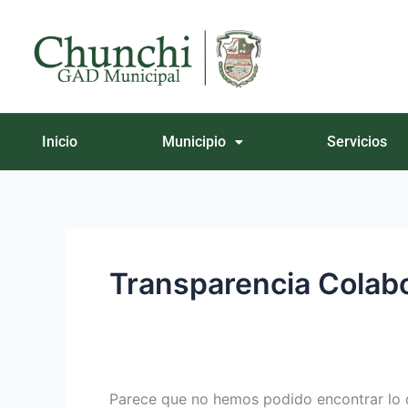
Ir
Buscar
al
por:
contenido
Inicio
Municipio
Servicios
Transparencia Colabo
Parece que no hemos podido encontrar lo 