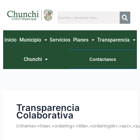
Ir
Buscar
al
por:
contenido
Inicio
Municipio
Servicios
Planes
Transparencia
Chunchi
Contáctanos
Transparencia
Colaborativa
{«theme»:»tree»,»ordering»:»title»,»orderingdir»:»asc»,»