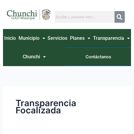
Ir
Buscar
al
por:
contenido
Inicio
Municipio
Servicios
Planes
Transparencia
Chunchi
Contáctanos
Transparencia
Focalizada